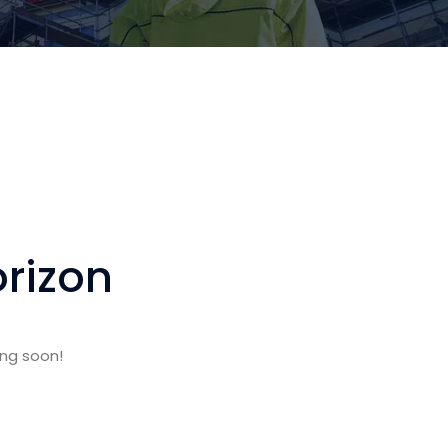
orizon
ing soon!