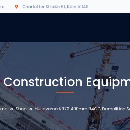
om
CharlottenStraße 61, Köln 51149
 Construction Equip
ome
Shop
Husqvarna K970 400mm 94CC Demolition 