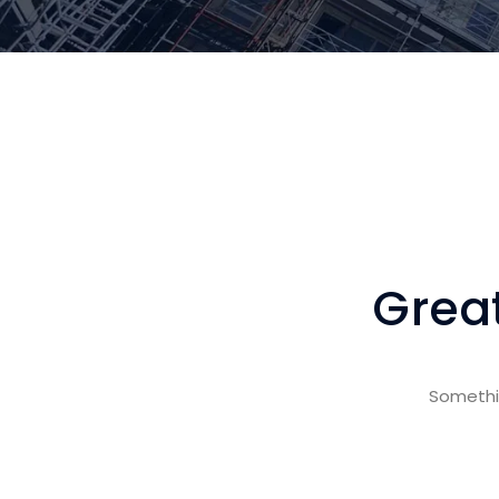
Great
Somethin