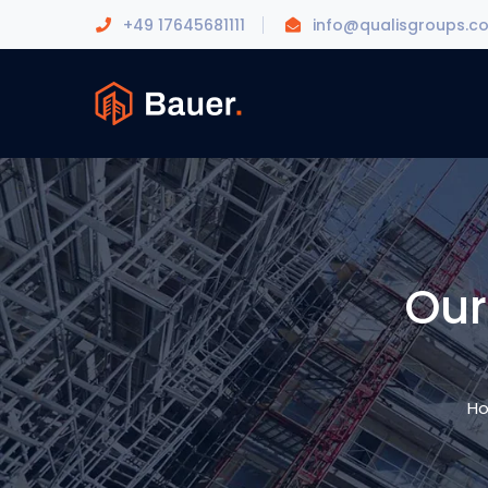
+49 17645681111
info@qualisgroups.c
Our
H